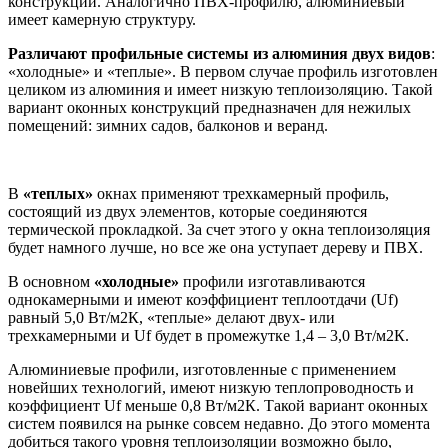
конструкции. Аналогично ПВХ-профилю, алюминиевый
имеет камерную структуру.
Различают профильные системы из алюминия двух видов
:
«холодные» и «теплые». В первом случае профиль изготовлен
целиком из алюминия и имеет низкую теплоизоляцию. Такой
вариант оконных конструкций предназначен для нежилых
помещений: зимних садов, балконов и веранд.
В
«теплых»
окнах применяют трехкамерный профиль,
состоящий из двух элементов, которые соединяются
термической прокладкой. За счет этого у окна теплоизоляция
будет намного лучше, но все же она уступает дереву и ПВХ.
В основном
«холодные»
профили изготавливаются
однокамерными и имеют коэффициент теплоотдачи (Uf)
равный 5,0 Вт/м2К, «теплые» делают двух- или
трехкамерными и Uf будет в промежутке 1,4 – 3,0 Вт/м2К.
Алюминиевые профили, изготовленные с применением
новейших технологий, имеют низкую теплопроводность и
коэффициент Uf меньше 0,8 Вт/м2К. Такой вариант оконных
систем появился на рынке совсем недавно. До этого момента
добиться такого уровня теплоизоляции возможно было,